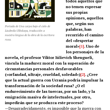
todos aquellos que
no temen expresar
sus propias
opiniones, aquellos
que, según sus
Portada de Una carpa bajo el cielo de
palabras, han
Liudmila Ulítskaya, traducción a
recorrido el camino
nuestra lengua de la obra de la escritora
rusa.
del «despertar
moral»
[1]
. Uno de
los personajes de la
novela, el profesor Víktor Iúlievich Shengueli,
vincula la madurez moral con la superación de
circunstancias personales desfavorables
(«orfandad, ultraje, crueldad, soledad»)
[2]
. ¿Cree
que la actual guerra con Ucrania podría impulsar la
transformación de la sociedad rusa? ¿O el
endurecimiento de las tuercas, por un lado, y la
emigración masiva de intelectuales, por otro,
impedirán que se produzca este proceso?
—
Desagradecidamente, es imposible que la guerra con