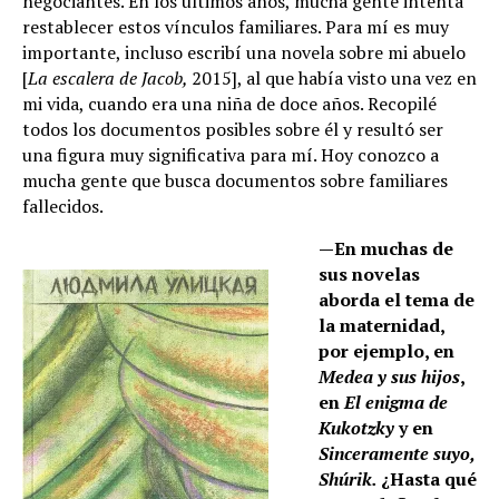
negociantes. En los últimos años, mucha gente intenta
restablecer estos vínculos familiares. Para mí es muy
importante, incluso escribí una novela sobre mi abuelo
[
La escalera de Jacob,
2015], al que había visto una vez en
mi vida, cuando era una niña de doce años. Recopilé
todos los documentos posibles sobre él y resultó ser
una figura muy significativa para mí. Hoy conozco a
mucha gente que busca documentos sobre familiares
fallecidos.
—
En muchas de
sus novelas
aborda el tema de
la maternidad,
por ejemplo, en
Medea y sus hijos
,
en
El enigma de
Kukotzky
y en
Sinceramente suyo,
Shúrik.
¿Hasta qué