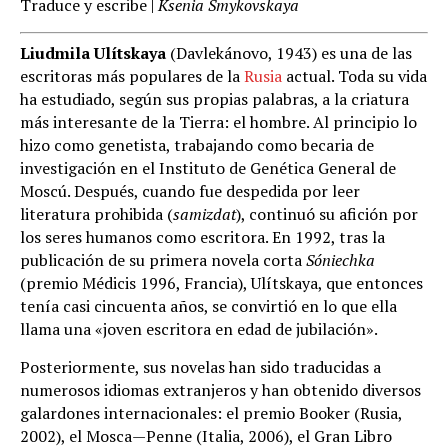
Traduce y escribe |
Ksenia Smykovskaya
Liudmila Ulítskaya
(Davlekánovo, 1943) es una de las
escritoras más populares de la
Rusia
actual. Toda su vida
ha estudiado, según sus propias palabras, a la criatura
más interesante de la Tierra: el hombre. Al principio lo
hizo como genetista, trabajando como becaria de
investigación en el Instituto de Genética General de
Moscú. Después, cuando fue despedida por leer
literatura prohibida (
samizdat
), continuó su afición por
los seres humanos como escritora. En 1992, tras la
publicación de su primera novela corta
Sóniechka
(premio Médicis 1996, Francia), Ulítskaya, que entonces
tenía casi cincuenta años, se convirtió en lo que ella
llama una «joven escritora en edad de jubilación».
Posteriormente, sus novelas han sido traducidas a
numerosos idiomas extranjeros y han obtenido diversos
galardones internacionales: el premio Booker (Rusia,
2002), el Mosca—Penne (Italia, 2006), el Gran Libro