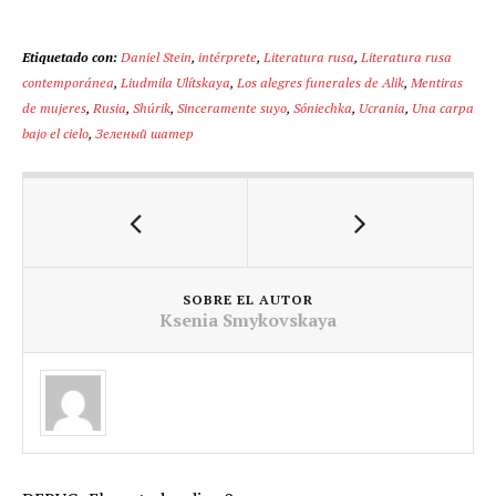
Etiquetado con:
Daniel Stein
,
intérprete
,
Literatura rusa
,
Literatura rusa
contemporánea
,
Liudmila Ulítskaya
,
Los alegres funerales de Alik
,
Mentiras
de mujeres
,
Rusia
,
Shúrik
,
Sinceramente suyo
,
Sóniechka
,
Ucrania
,
Una carpa
bajo el cielo
,
Зеленый шатер
SOBRE EL AUTOR
Ksenia Smykovskaya