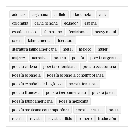
adonáis
argentina
aullido
black metal
chile
colombia
david fishkind
ecuador
españa
estados unidos
feminismo
feminismos
heavy metal
joven
latinoamérica
literatura
literatura latinoamericana
metal
mexico
mujer
mujeres
narrativa
poema
poesía
poesía argentina
poesía chilena
poesía colombiana
poesía ecuatoriana
poesía española
poesía española contemporánea
poesía española del siglo xxi
poesía feminista
poesía francesa
poesía iberoamericana
poesía joven
poesía latinoamericana
poesía mexicana
poesía mexicana contemporánea
poesía peruana
poeta
reseña
revista
revista aullido
romero
traducción