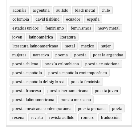
adonáis
argentina
aullido
black metal
chile
colombia
david fishkind
ecuador
españa
estados unidos
feminismo
feminismos
heavy metal
joven
latinoamérica
literatura
literatura latinoamericana
metal
mexico
mujer
mujeres
narrativa
poema
poesía
poesía argentina
poesía chilena
poesía colombiana
poesía ecuatoriana
poesía española
poesía española contemporánea
poesía española del siglo xxi
poesía feminista
poesía francesa
poesía iberoamericana
poesía joven
poesía latinoamericana
poesía mexicana
poesía mexicana contemporánea
poesía peruana
poeta
reseña
revista
revista aullido
romero
traducción