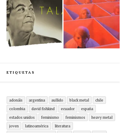
ETIQUETAS
adonáis
argentina
aullido
black metal
chile
colombia
david fishkind
ecuador
españa
estados unidos
feminismo
feminismos
heavy metal
joven
latinoamérica
literatura