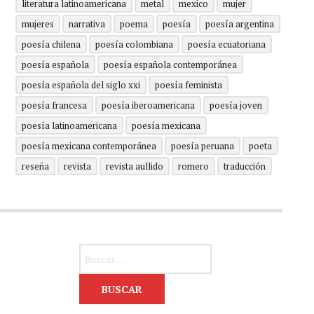
literatura latinoamericana
metal
mexico
mujer
mujeres
narrativa
poema
poesía
poesía argentina
poesía chilena
poesía colombiana
poesía ecuatoriana
poesía española
poesía española contemporánea
poesía española del siglo xxi
poesía feminista
poesía francesa
poesía iberoamericana
poesía joven
poesía latinoamericana
poesía mexicana
poesía mexicana contemporánea
poesía peruana
poeta
reseña
revista
revista aullido
romero
traducción
Buscar: