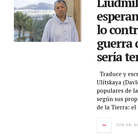
Liudmil
esperan
lo cont
guerra 
sería te
Traduce y escr
Ulítskaya (Davl
populares de la
según sus propi
de la Tierra: e
JUN 28, 2