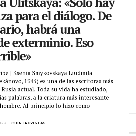
a Ulítskaya: «Sólo hay
za para el diálogo. De
rario, habrá una
de exterminio. Eso
rrible»
ibe | Ksenia Smykovskaya Liudmila
ekánovo, 1943) es una de las escritoras más
 Rusia actual. Toda su vida ha estudiado,
as palabras, a la criatura más interesante
l hombre. Al principio lo hizo como
023
en
ENTREVISTAS