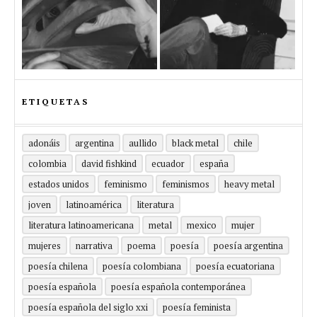
ETIQUETAS
adonáis
argentina
aullido
black metal
chile
colombia
david fishkind
ecuador
españa
estados unidos
feminismo
feminismos
heavy metal
joven
latinoamérica
literatura
literatura latinoamericana
metal
mexico
mujer
mujeres
narrativa
poema
poesía
poesía argentina
poesía chilena
poesía colombiana
poesía ecuatoriana
poesía española
poesía española contemporánea
poesía española del siglo xxi
poesía feminista