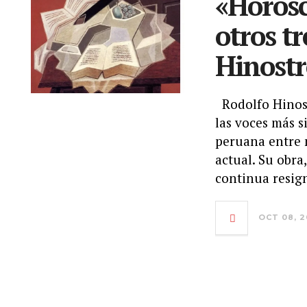
«Horósc
otros tr
Hinostr
Rodolfo Hinost
las voces más s
peruana entre m
actual. Su obra
continua resign
OCT 08, 