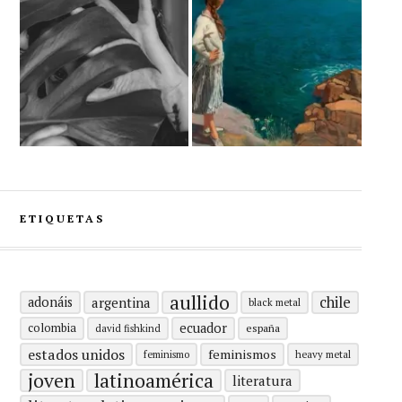
ETIQUETAS
aullido
chile
adonáis
argentina
black metal
ecuador
colombia
españa
david fishkind
estados unidos
feminismos
feminismo
heavy metal
latinoamérica
joven
literatura