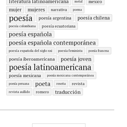
literatura latinoamericana
mexico
metal
mujer
mujeres
narrativa
poema
poesía
poesía chilena
poesía argentina
poesía ecuatoriana
poesía colombiana
poesía española
poesía española contemporánea
poesía española del siglo xxi
poesía feminista
poesía francesa
poesía joven
poesía iberoamericana
poesía latinoamericana
poesía mexicana
poesía mexicana contemporánea
poeta
revista
poesía peruana
reseña
traducción
romero
revista aullido
Buscar: