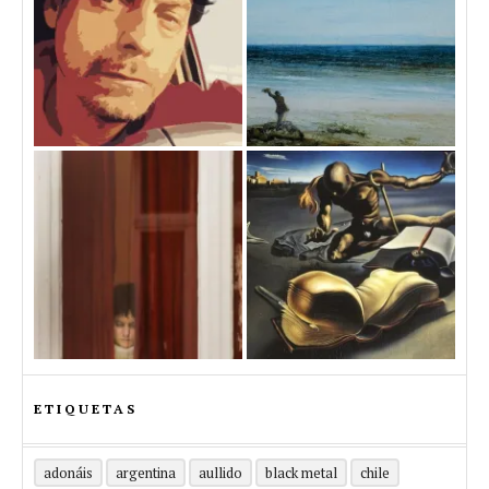
ETIQUETAS
adonáis
argentina
aullido
black metal
chile