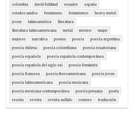
colombia
david fishkind
ecuador
españa
estados unidos
feminismo
feminismos
heavy metal
joven
latinoamérica
literatura
literatura latinoamericana
metal
mexico
mujer
mujeres
narrativa
poema
poesía
poesía argentina
poesía chilena
poesía colombiana
poesía ecuatoriana
poesía española
poesía española contemporánea
poesía española del siglo xxi
poesía feminista
poesía francesa
poesía iberoamericana
poesía joven
poesía latinoamericana
poesía mexicana
poesía mexicana contemporánea
poesía peruana
poeta
reseña
revista
revista aullido
romero
traducción