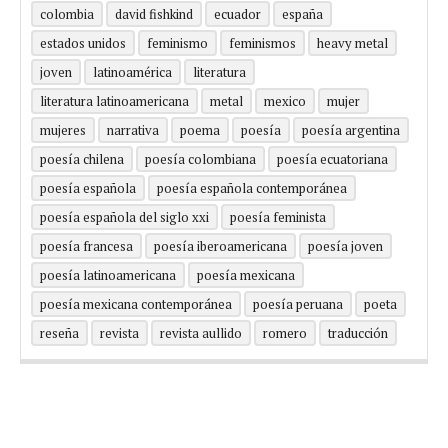
colombia
david fishkind
ecuador
españa
estados unidos
feminismo
feminismos
heavy metal
joven
latinoamérica
literatura
literatura latinoamericana
metal
mexico
mujer
mujeres
narrativa
poema
poesía
poesía argentina
poesía chilena
poesía colombiana
poesía ecuatoriana
poesía española
poesía española contemporánea
poesía española del siglo xxi
poesía feminista
poesía francesa
poesía iberoamericana
poesía joven
poesía latinoamericana
poesía mexicana
poesía mexicana contemporánea
poesía peruana
poeta
reseña
revista
revista aullido
romero
traducción