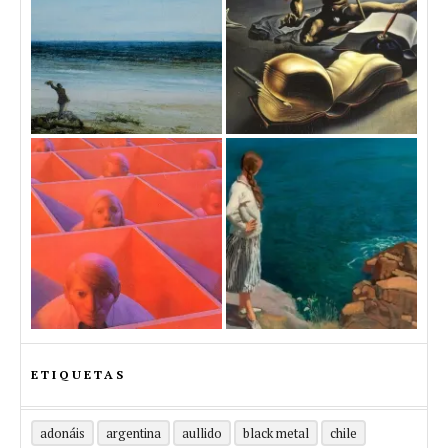
ETIQUETAS
adonáis
argentina
aullido
black metal
chile