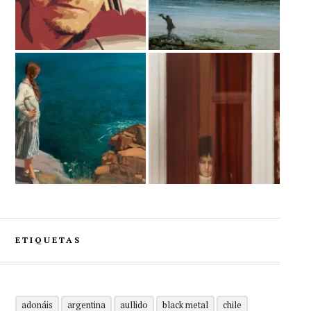
ETIQUETAS
adonáis
argentina
aullido
black metal
chile