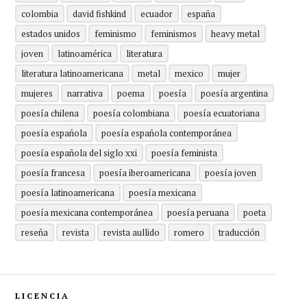
colombia
david fishkind
ecuador
españa
estados unidos
feminismo
feminismos
heavy metal
joven
latinoamérica
literatura
literatura latinoamericana
metal
mexico
mujer
mujeres
narrativa
poema
poesía
poesía argentina
poesía chilena
poesía colombiana
poesía ecuatoriana
poesía española
poesía española contemporánea
poesía española del siglo xxi
poesía feminista
poesía francesa
poesía iberoamericana
poesía joven
poesía latinoamericana
poesía mexicana
poesía mexicana contemporánea
poesía peruana
poeta
reseña
revista
revista aullido
romero
traducción
LICENCIA