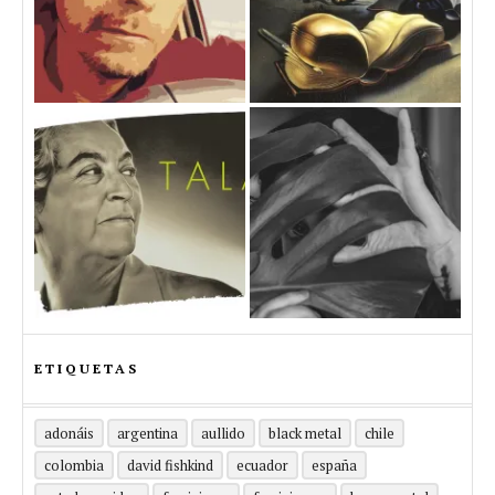
ETIQUETAS
adonáis
argentina
aullido
black metal
chile
colombia
david fishkind
ecuador
españa