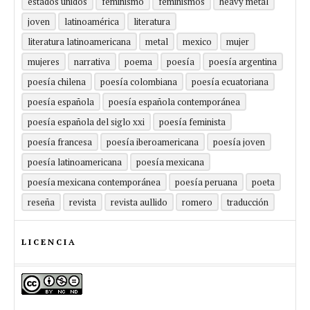
estados unidos
feminismo
feminismos
heavy metal
joven
latinoamérica
literatura
literatura latinoamericana
metal
mexico
mujer
mujeres
narrativa
poema
poesía
poesía argentina
poesía chilena
poesía colombiana
poesía ecuatoriana
poesía española
poesía española contemporánea
poesía española del siglo xxi
poesía feminista
poesía francesa
poesía iberoamericana
poesía joven
poesía latinoamericana
poesía mexicana
poesía mexicana contemporánea
poesía peruana
poeta
reseña
revista
revista aullido
romero
traducción
LICENCIA