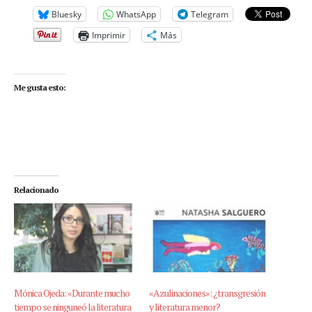
Bluesky
WhatsApp
Telegram
Imprimir
Más
Me gusta esto:
Relacionado
Mónica Ojeda: «Durante mucho
«Azulinaciones»: ¿transgresión
tiempo se ninguneó la literatura
y literatura menor?