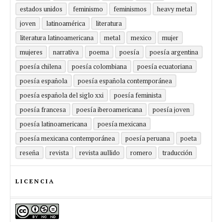
estados unidos
feminismo
feminismos
heavy metal
joven
latinoamérica
literatura
literatura latinoamericana
metal
mexico
mujer
mujeres
narrativa
poema
poesía
poesía argentina
poesía chilena
poesía colombiana
poesía ecuatoriana
poesía española
poesía española contemporánea
poesía española del siglo xxi
poesía feminista
poesía francesa
poesía iberoamericana
poesía joven
poesía latinoamericana
poesía mexicana
poesía mexicana contemporánea
poesía peruana
poeta
reseña
revista
revista aullido
romero
traducción
LICENCIA