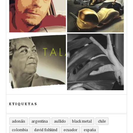
ETIQUETAS
adonáis
argentina
aullido
black metal
chile
colombia
david fishkind
ecuador
españa