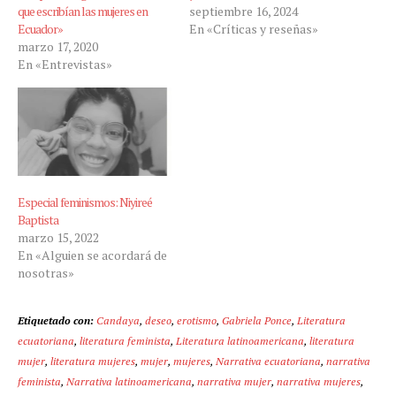
que escribían las mujeres en
septiembre 16, 2024
Ecuador»
En «Críticas y reseñas»
marzo 17, 2020
En «Entrevistas»
Especial feminismos: Niyireé
Baptista
marzo 15, 2022
En «Alguien se acordará de
nosotras»
Etiquetado con:
Candaya
,
deseo
,
erotismo
,
Gabriela Ponce
,
Literatura
ecuatoriana
,
literatura feminista
,
Literatura latinoamericana
,
literatura
mujer
,
literatura mujeres
,
mujer
,
mujeres
,
Narrativa ecuatoriana
,
narrativa
feminista
,
Narrativa latinoamericana
,
narrativa mujer
,
narrativa mujeres
,