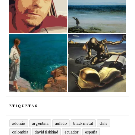
ETIQUETAS
adonáis
argentina
aullido
black metal
chile
colombia
david fishkind
ecuador
españa