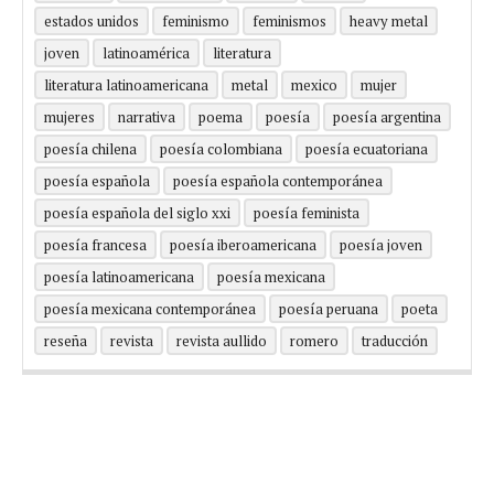
estados unidos
feminismo
feminismos
heavy metal
joven
latinoamérica
literatura
literatura latinoamericana
metal
mexico
mujer
mujeres
narrativa
poema
poesía
poesía argentina
poesía chilena
poesía colombiana
poesía ecuatoriana
poesía española
poesía española contemporánea
poesía española del siglo xxi
poesía feminista
poesía francesa
poesía iberoamericana
poesía joven
poesía latinoamericana
poesía mexicana
poesía mexicana contemporánea
poesía peruana
poeta
reseña
revista
revista aullido
romero
traducción