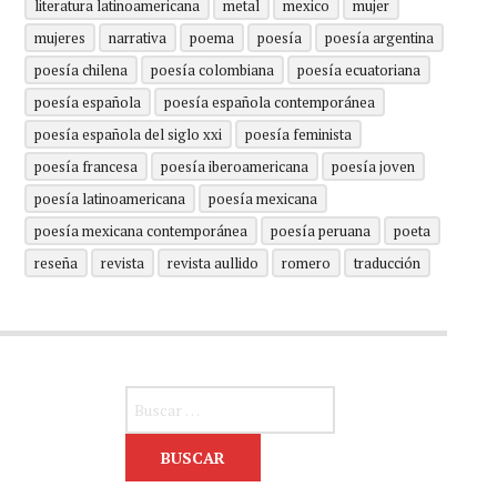
literatura latinoamericana
metal
mexico
mujer
mujeres
narrativa
poema
poesía
poesía argentina
poesía chilena
poesía colombiana
poesía ecuatoriana
poesía española
poesía española contemporánea
poesía española del siglo xxi
poesía feminista
poesía francesa
poesía iberoamericana
poesía joven
poesía latinoamericana
poesía mexicana
poesía mexicana contemporánea
poesía peruana
poeta
reseña
revista
revista aullido
romero
traducción
Buscar: