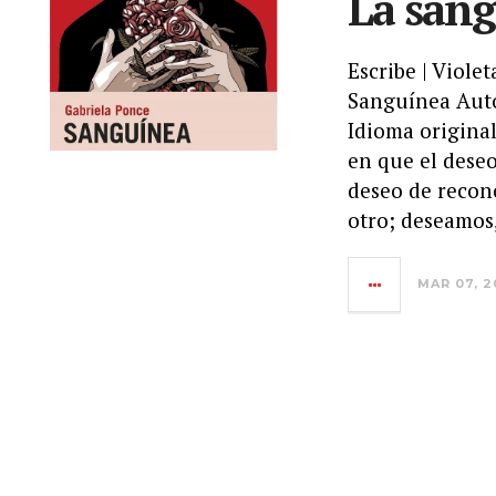
La sang
Escribe | Viole
Sanguínea Auto
Idioma original
en que el dese
deseo de recon
otro; deseamos
MAR 07, 