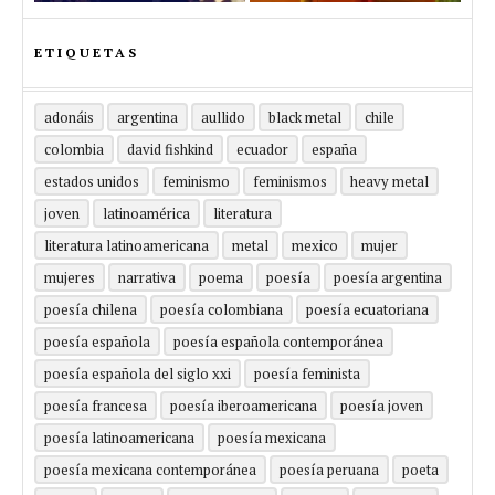
ETIQUETAS
adonáis
argentina
aullido
black metal
chile
colombia
david fishkind
ecuador
españa
estados unidos
feminismo
feminismos
heavy metal
joven
latinoamérica
literatura
literatura latinoamericana
metal
mexico
mujer
mujeres
narrativa
poema
poesía
poesía argentina
poesía chilena
poesía colombiana
poesía ecuatoriana
poesía española
poesía española contemporánea
poesía española del siglo xxi
poesía feminista
poesía francesa
poesía iberoamericana
poesía joven
poesía latinoamericana
poesía mexicana
poesía mexicana contemporánea
poesía peruana
poeta