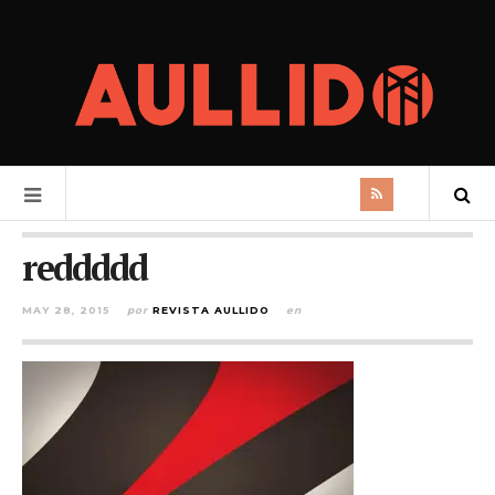
reddddd
MAY 28, 2015
por
REVISTA AULLIDO
en