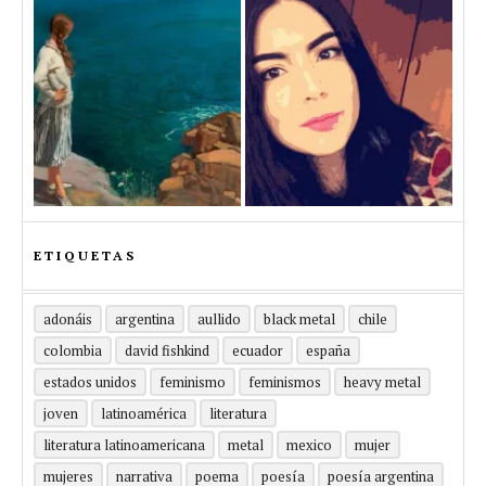
ETIQUETAS
adonáis
argentina
aullido
black metal
chile
colombia
david fishkind
ecuador
españa
estados unidos
feminismo
feminismos
heavy metal
joven
latinoamérica
literatura
literatura latinoamericana
metal
mexico
mujer
mujeres
narrativa
poema
poesía
poesía argentina