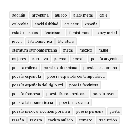
adonáis
argentina
aullido
black metal
chile
colombia
david fishkind
ecuador
españa
estados unidos
feminismo
feminismos
heavy metal
joven
latinoamérica
literatura
literatura latinoamericana
metal
mexico
mujer
mujeres
narrativa
poema
poesía
poesía argentina
poesía chilena
poesía colombiana
poesía ecuatoriana
poesía española
poesía española contemporánea
poesía española del siglo xxi
poesía feminista
poesía francesa
poesía iberoamericana
poesía joven
poesía latinoamericana
poesía mexicana
poesía mexicana contemporánea
poesía peruana
poeta
reseña
revista
revista aullido
romero
traducción