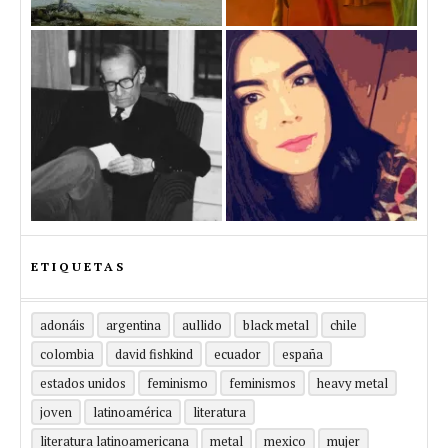
ETIQUETAS
adonáis
argentina
aullido
black metal
chile
colombia
david fishkind
ecuador
españa
estados unidos
feminismo
feminismos
heavy metal
joven
latinoamérica
literatura
literatura latinoamericana
metal
mexico
mujer