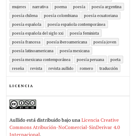
mujeres
narrativa
poema
poesía
poesía argentina
poesía chilena
poesía colombiana
poesía ecuatoriana
poesía española
poesía española contemporánea
poesía española del siglo xxi
poesía feminista
poesía francesa
poesía iberoamericana
poesía joven
poesía latinoamericana
poesía mexicana
poesía mexicana contemporánea
poesía peruana
poeta
reseña
revista
revista aullido
romero
traducción
LICENCIA
Aullido
está distribuido bajo una
Licencia Creative
Commons Atribución-NoComercial-SinDerivar 4.0
Internacional
.