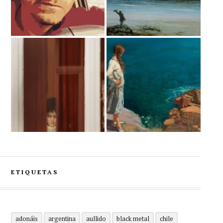
ETIQUETAS
adonáis
argentina
aullido
black metal
chile