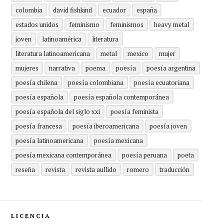
colombia
david fishkind
ecuador
españa
estados unidos
feminismo
feminismos
heavy metal
joven
latinoamérica
literatura
literatura latinoamericana
metal
mexico
mujer
mujeres
narrativa
poema
poesía
poesía argentina
poesía chilena
poesía colombiana
poesía ecuatoriana
poesía española
poesía española contemporánea
poesía española del siglo xxi
poesía feminista
poesía francesa
poesía iberoamericana
poesía joven
poesía latinoamericana
poesía mexicana
poesía mexicana contemporánea
poesía peruana
poeta
reseña
revista
revista aullido
romero
traducción
LICENCIA