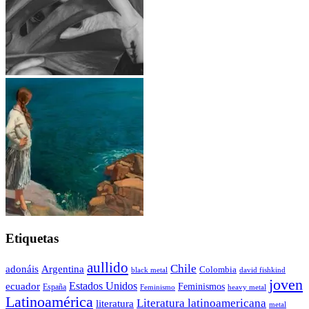
Etiquetas
aullido
Chile
adonáis
Argentina
Colombia
black metal
david fishkind
joven
Estados Unidos
ecuador
Feminismos
España
Feminismo
heavy metal
Latinoamérica
Literatura latinoamericana
literatura
metal