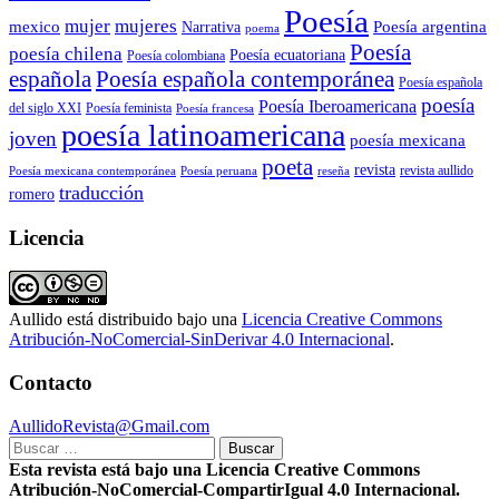
Poesía
mujer
mujeres
mexico
Poesía argentina
Narrativa
poema
Poesía
poesía chilena
Poesía ecuatoriana
Poesía colombiana
Poesía española contemporánea
española
Poesía española
poesía
Poesía Iberoamericana
del siglo XXI
Poesía feminista
Poesía francesa
poesía latinoamericana
joven
poesía mexicana
poeta
revista
Poesía mexicana contemporánea
reseña
revista aullido
Poesía peruana
traducción
romero
Licencia
Aullido
está distribuido bajo una
Licencia Creative Commons
Atribución-NoComercial-SinDerivar 4.0 Internacional
.
Contacto
AullidoRevista@Gmail.com
Buscar:
Esta revista está bajo una Licencia Creative Commons
Atribución-NoComercial-CompartirIgual 4.0 Internacional.