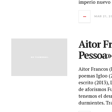
imperio nuevo 
MAR 21, 2
Aitor F
Pessoa»
Aitor Francos (
poemas Igloo (
escrito (2013),
de aforismos Fu
tenemos el desn
durmientes. Tra