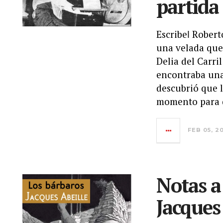
partida
Escribeǀ Robert
una velada que
Delia del Carri
encontraba una
descubrió que 
momento para d
FEB 05, 2
Notas a
Jacques