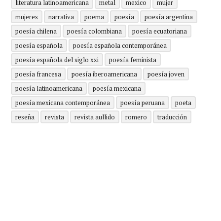
literatura latinoamericana
metal
mexico
mujer
mujeres
narrativa
poema
poesía
poesía argentina
poesía chilena
poesía colombiana
poesía ecuatoriana
poesía española
poesía española contemporánea
poesía española del siglo xxi
poesía feminista
poesía francesa
poesía iberoamericana
poesía joven
poesía latinoamericana
poesía mexicana
poesía mexicana contemporánea
poesía peruana
poeta
reseña
revista
revista aullido
romero
traducción