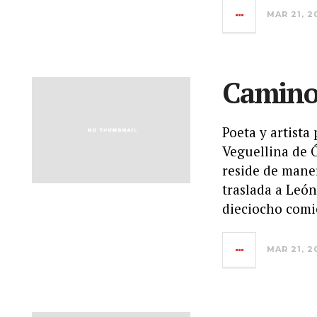
MAR 21, 2
Camino
Poeta y artista
Veguellina de 
reside de maner
traslada a León
dieciocho comi
MAR 21, 2