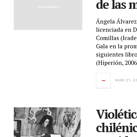
de las 
Ángela Álvarez
licenciada en D
Comillas (Icad
Gala en la pro
siguientes libr
(Hiperión, 2006
MAR 21, 2
Violétic
chiléni