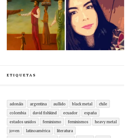
ETIQUETAS
adonáis
argentina
aullido
black metal
chile
colombia
david fishkind
ecuador
españa
estados unidos
feminismo
feminismos
heavy metal
joven
latinoamérica
literatura