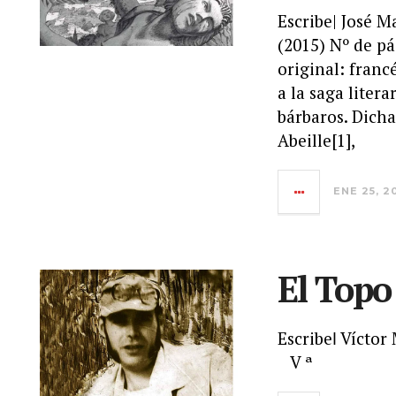
Escribe| José M
(2015) Nº de p
original: franc
a la saga liter
bárbaros. Dicha
Abeille[1],
ENE 25, 2
El Topo
Escribeǀ Víctor
V