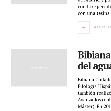
con la especial
con una tesina 
MAR 21, 2
Bibiana
del agu
Bibiana Collado
Filología Hispá
también realizó
Avanzados (obt
Máster). En 201