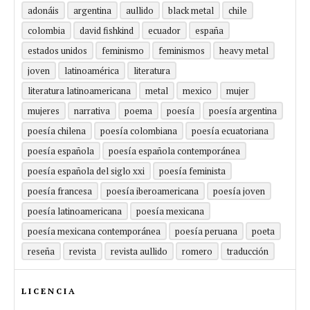
adonáis
argentina
aullido
black metal
chile
colombia
david fishkind
ecuador
españa
estados unidos
feminismo
feminismos
heavy metal
joven
latinoamérica
literatura
literatura latinoamericana
metal
mexico
mujer
mujeres
narrativa
poema
poesía
poesía argentina
poesía chilena
poesía colombiana
poesía ecuatoriana
poesía española
poesía española contemporánea
poesía española del siglo xxi
poesía feminista
poesía francesa
poesía iberoamericana
poesía joven
poesía latinoamericana
poesía mexicana
poesía mexicana contemporánea
poesía peruana
poeta
reseña
revista
revista aullido
romero
traducción
LICENCIA