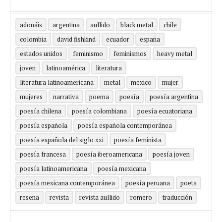
adonáis
argentina
aullido
black metal
chile
colombia
david fishkind
ecuador
españa
estados unidos
feminismo
feminismos
heavy metal
joven
latinoamérica
literatura
literatura latinoamericana
metal
mexico
mujer
mujeres
narrativa
poema
poesía
poesía argentina
poesía chilena
poesía colombiana
poesía ecuatoriana
poesía española
poesía española contemporánea
poesía española del siglo xxi
poesía feminista
poesía francesa
poesía iberoamericana
poesía joven
poesía latinoamericana
poesía mexicana
poesía mexicana contemporánea
poesía peruana
poeta
reseña
revista
revista aullido
romero
traducción