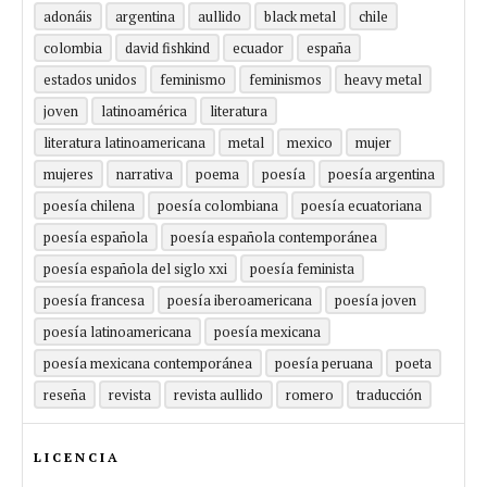
adonáis
argentina
aullido
black metal
chile
colombia
david fishkind
ecuador
españa
estados unidos
feminismo
feminismos
heavy metal
joven
latinoamérica
literatura
literatura latinoamericana
metal
mexico
mujer
mujeres
narrativa
poema
poesía
poesía argentina
poesía chilena
poesía colombiana
poesía ecuatoriana
poesía española
poesía española contemporánea
poesía española del siglo xxi
poesía feminista
poesía francesa
poesía iberoamericana
poesía joven
poesía latinoamericana
poesía mexicana
poesía mexicana contemporánea
poesía peruana
poeta
reseña
revista
revista aullido
romero
traducción
LICENCIA