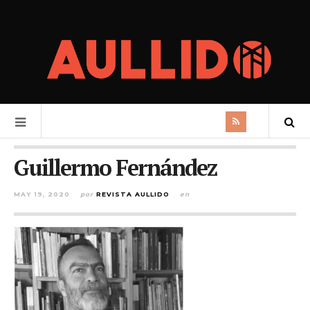
Guillermo Fernández
MAY 19, 2020
por
REVISTA AULLIDO
en