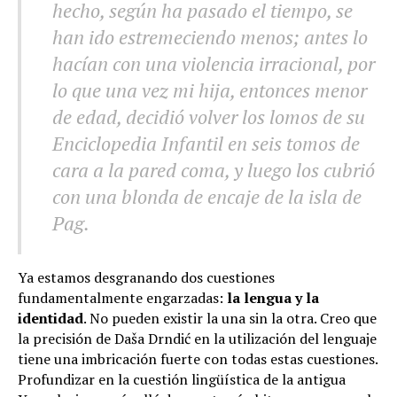
hecho, según ha pasado el tiempo, se
han ido estremeciendo menos; antes lo
hacían con una violencia irracional, por
lo que una vez mi hija, entonces menor
de edad, decidió volver los lomos de su
Enciclopedia Infantil
en seis tomos de
cara a la pared coma, y luego los cubrió
con una blonda de encaje de la isla de
Pag.
Ya estamos desgranando dos cuestiones
fundamentalmente engarzadas:
la lengua y la
identidad
. No pueden existir la una sin la otra. Creo que
la precisión de Daša Drndić en la utilización del lenguaje
tiene una imbricación fuerte con todas estas cuestiones.
Profundizar en la cuestión lingüística de la antigua