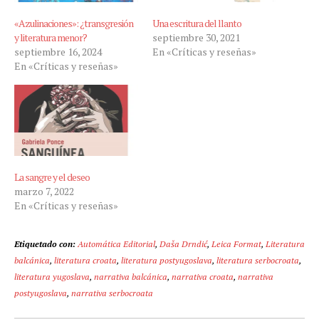
«Azulinaciones»: ¿transgresión
Una escritura del llanto
y literatura menor?
septiembre 30, 2021
septiembre 16, 2024
En «Críticas y reseñas»
En «Críticas y reseñas»
La sangre y el deseo
marzo 7, 2022
En «Críticas y reseñas»
Etiquetado con:
Automática Editorial
,
Daša Drndić
,
Leica Format
,
Literatura
balcánica
,
literatura croata
,
literatura postyugoslava
,
literatura serbocroata
,
literatura yugoslava
,
narrativa balcánica
,
narrativa croata
,
narrativa
postyugoslava
,
narrativa serbocroata