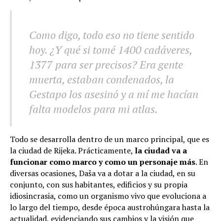
Como digo, todo eso no tiene sentido
hoy. ¿Y qué si tomé 1400 cadáveres,
1377 para ser precisos? Era gente
muerta, estaban condenados, la
Gestapo los asesinó y a mí me hacían
falta modelos para mi atlas.
Todo se desarrolla dentro de un marco principal, que es
la ciudad de Rijeka. Prácticamente,
la ciudad va a
funcionar como marco y como un personaje más
. En
diversas ocasiones, Daša va a dotar a la ciudad, en su
conjunto, con sus habitantes, edificios y su propia
idiosincrasia, como un organismo vivo que evoluciona a
lo largo del tiempo, desde época austrohúngara hasta la
actualidad, evidenciando sus cambios y la visión que