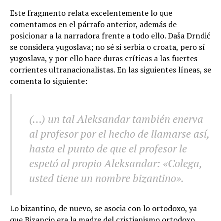
Este fragmento relata excelentemente lo que
comentamos en el párrafo anterior, además de
posicionar a la narradora frente a todo ello. Daša Drndić
se considera yugoslava; no sé si serbia o croata, pero sí
yugoslava, y por ello hace duras críticas a las fuertes
corrientes ultranacionalistas. En las siguientes líneas, se
comenta lo siguiente:
(…) un tal Aleksandar también enerva
al profesor por el hecho de llamarse así,
hasta el punto de que el profesor le
espetó al propio Aleksandar: «Colega,
usted tiene un nombre bizantino».
Lo bizantino, de nuevo, se asocia con lo ortodoxo, ya
que Bizancio era la madre del cristianismo ortodoxo,