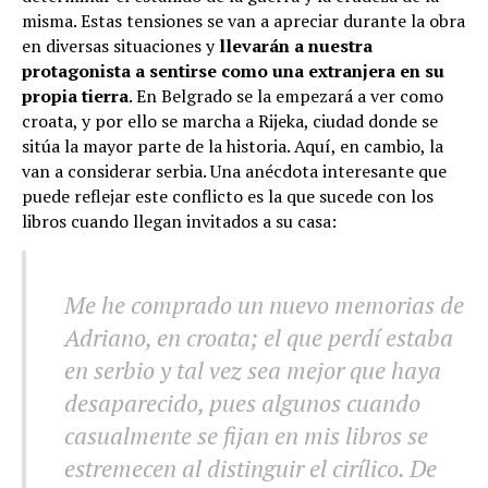
misma. Estas tensiones se van a apreciar durante la obra
en diversas situaciones y
llevarán a nuestra
protagonista a sentirse como una extranjera en su
propia tierra
. En Belgrado se la empezará a ver como
croata, y por ello se marcha a Rijeka, ciudad donde se
sitúa la mayor parte de la historia. Aquí, en cambio, la
van a considerar serbia. Una anécdota interesante que
puede reflejar este conflicto es la que sucede con los
libros cuando llegan invitados a su casa:
Me he comprado un nuevo memorias de
Adriano, en croata; el que perdí estaba
en serbio y tal vez sea mejor que haya
desaparecido, pues algunos cuando
casualmente se fijan en mis libros se
estremecen al distinguir el cirílico. De