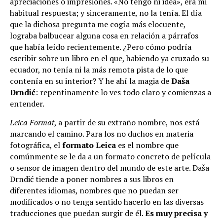
apreciaciones o impresiones. «No tengo ni idea», era mi
habitual respuesta; y sinceramente, no la tenía. El día
que la dichosa pregunta me cogía más elocuente,
lograba balbucear alguna cosa en relación a párrafos
que había leído recientemente. ¿Pero cómo podría
escribir sobre un libro en el que, habiendo ya cruzado su
ecuador, no tenía ni la más remota pista de lo que
contenía en su interior? Y he ahí la magia de
Daša
Drndić
: repentinamente lo ves todo claro y comienzas a
entender.
Leica Format
, a partir de su extraño nombre, nos está
marcando el camino. Para los no duchos en materia
fotográfica, el
formato Leica
es el nombre que
comúnmente se le da a un formato concreto de película
o sensor de imagen dentro del mundo de este arte. Daša
Drndić tiende a poner nombres a sus libros en
diferentes idiomas, nombres que no puedan ser
modificados o no tenga sentido hacerlo en las diversas
traducciones que puedan surgir de él.
Es muy precisa y