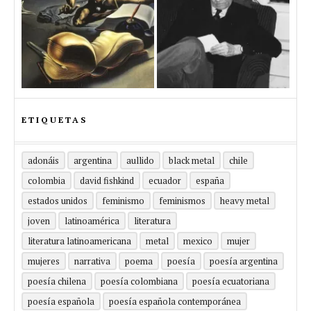
ETIQUETAS
adonáis
argentina
aullido
black metal
chile
colombia
david fishkind
ecuador
españa
estados unidos
feminismo
feminismos
heavy metal
joven
latinoamérica
literatura
literatura latinoamericana
metal
mexico
mujer
mujeres
narrativa
poema
poesía
poesía argentina
poesía chilena
poesía colombiana
poesía ecuatoriana
poesía española
poesía española contemporánea