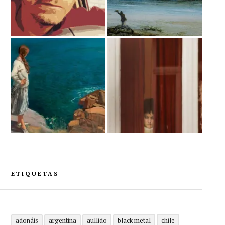
ETIQUETAS
adonáis
argentina
aullido
black metal
chile