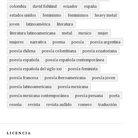
colombia
david fishkind
ecuador
españa
estados unidos
feminismo
feminismos
heavy metal
joven
latinoamérica
literatura
literatura latinoamericana
metal
mexico
mujer
mujeres
narrativa
poema
poesía
poesía argentina
poesía chilena
poesía colombiana
poesía ecuatoriana
poesía española
poesía española contemporánea
poesía española del siglo xxi
poesía feminista
poesía francesa
poesía iberoamericana
poesía joven
poesía latinoamericana
poesía mexicana
poesía mexicana contemporánea
poesía peruana
poeta
reseña
revista
revista aullido
romero
traducción
LICENCIA