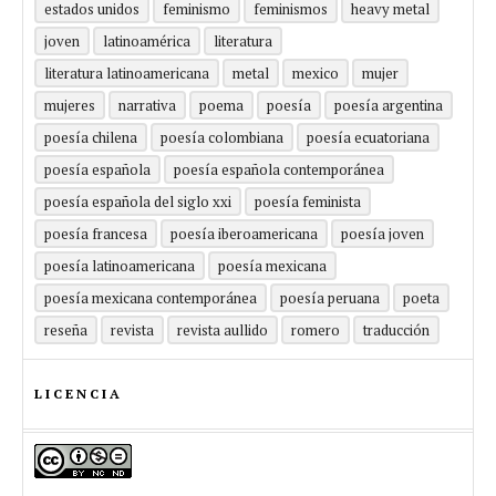
estados unidos
feminismo
feminismos
heavy metal
joven
latinoamérica
literatura
literatura latinoamericana
metal
mexico
mujer
mujeres
narrativa
poema
poesía
poesía argentina
poesía chilena
poesía colombiana
poesía ecuatoriana
poesía española
poesía española contemporánea
poesía española del siglo xxi
poesía feminista
poesía francesa
poesía iberoamericana
poesía joven
poesía latinoamericana
poesía mexicana
poesía mexicana contemporánea
poesía peruana
poeta
reseña
revista
revista aullido
romero
traducción
LICENCIA