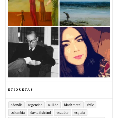
ETIQUETAS
adonáis
argentina
aullido
black metal
chile
colombia
david fishkind
ecuador
españa