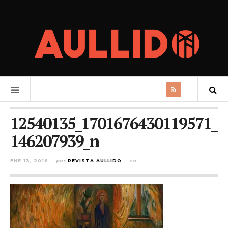
12540135_1701676430119571_
146207939_n
ENE 13, 2016
por
REVISTA AULLIDO
en