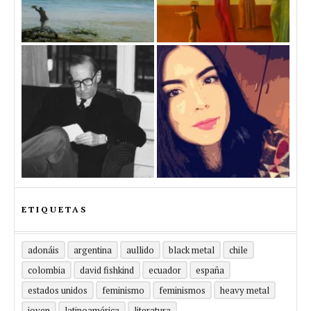
ETIQUETAS
adonáis
argentina
aullido
black metal
chile
colombia
david fishkind
ecuador
españa
estados unidos
feminismo
feminismos
heavy metal
joven
latinoamérica
literatura