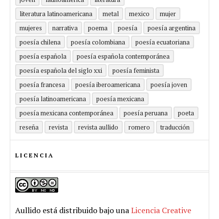
literatura latinoamericana
metal
mexico
mujer
mujeres
narrativa
poema
poesía
poesía argentina
poesía chilena
poesía colombiana
poesía ecuatoriana
poesía española
poesía española contemporánea
poesía española del siglo xxi
poesía feminista
poesía francesa
poesía iberoamericana
poesía joven
poesía latinoamericana
poesía mexicana
poesía mexicana contemporánea
poesía peruana
poeta
reseña
revista
revista aullido
romero
traducción
LICENCIA
Aullido
está distribuido bajo una
Licencia Creative