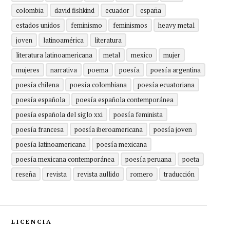
colombia
david fishkind
ecuador
españa
estados unidos
feminismo
feminismos
heavy metal
joven
latinoamérica
literatura
literatura latinoamericana
metal
mexico
mujer
mujeres
narrativa
poema
poesía
poesía argentina
poesía chilena
poesía colombiana
poesía ecuatoriana
poesía española
poesía española contemporánea
poesía española del siglo xxi
poesía feminista
poesía francesa
poesía iberoamericana
poesía joven
poesía latinoamericana
poesía mexicana
poesía mexicana contemporánea
poesía peruana
poeta
reseña
revista
revista aullido
romero
traducción
LICENCIA