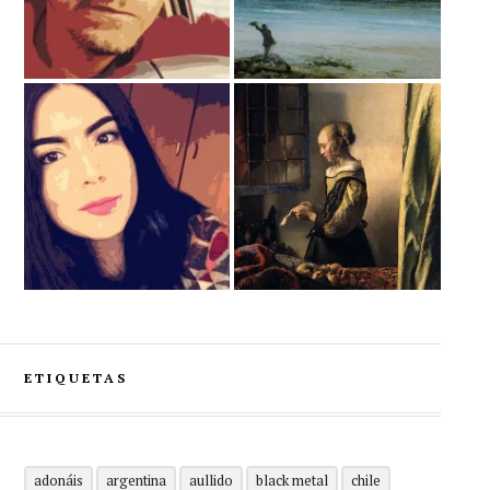
ETIQUETAS
adonáis
argentina
aullido
black metal
chile