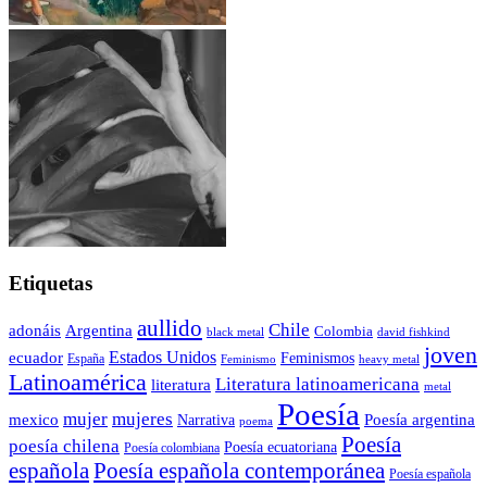
Etiquetas
aullido
Chile
adonáis
Argentina
Colombia
black metal
david fishkind
joven
Estados Unidos
ecuador
Feminismos
España
Feminismo
heavy metal
Latinoamérica
Literatura latinoamericana
literatura
metal
Poesía
mujer
mujeres
mexico
Poesía argentina
Narrativa
poema
Poesía
poesía chilena
Poesía ecuatoriana
Poesía colombiana
Poesía española contemporánea
española
Poesía española