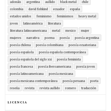
adonáis
argentina
aullido
black metal
chile
colombia
david fishkind
ecuador
españa
estados unidos
feminismo
feminismos
heavy metal
joven
latinoamérica
literatura
literatura latinoamericana
metal
mexico
mujer
mujeres
narrativa
poema
poesía
poesía argentina
poesía chilena
poesía colombiana
poesía ecuatoriana
poesía española
poesía española contemporánea
poesía española del siglo xxi
poesía feminista
poesía francesa
poesía iberoamericana
poesía joven
poesía latinoamericana
poesía mexicana
poesía mexicana contemporánea
poesía peruana
poeta
reseña
revista
revista aullido
romero
traducción
LICENCIA