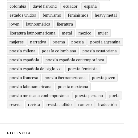
colombia
david fishkind
ecuador
españa
estados unidos
feminismo
feminismos
heavy metal
joven
latinoamérica
literatura
literatura latinoamericana
metal
mexico
mujer
mujeres
narrativa
poema
poesía
poesía argentina
poesía chilena
poesía colombiana
poesía ecuatoriana
poesía española
poesía española contemporánea
poesía española del siglo xxi
poesía feminista
poesía francesa
poesía iberoamericana
poesía joven
poesía latinoamericana
poesía mexicana
poesía mexicana contemporánea
poesía peruana
poeta
reseña
revista
revista aullido
romero
traducción
LICENCIA