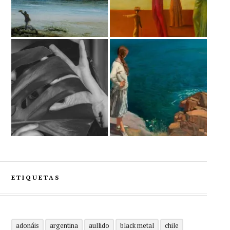
ETIQUETAS
adonáis
argentina
aullido
black metal
chile