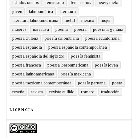
estados unidos
feminismo
feminismos
heavy metal
joven
latinoamérica
literatura
literatura latinoamericana
metal
mexico
mujer
mujeres
narrativa
poema
poesía
poesía argentina
poesía chilena
poesía colombiana
poesía ecuatoriana
poesía española
poesía española contemporánea
poesía española del siglo xxi
poesía feminista
poesía francesa
poesía iberoamericana
poesía joven
poesía latinoamericana
poesía mexicana
poesía mexicana contemporánea
poesía peruana
poeta
reseña
revista
revista aullido
romero
traducción
LICENCIA