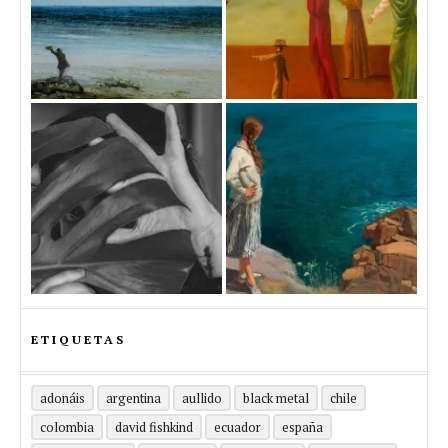
ETIQUETAS
adonáis
argentina
aullido
black metal
chile
colombia
david fishkind
ecuador
españa