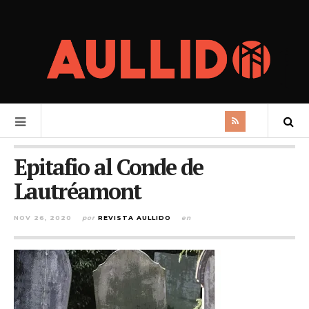
Epitafio al Conde de
Lautréamont
NOV 26, 2020
por
REVISTA AULLIDO
en