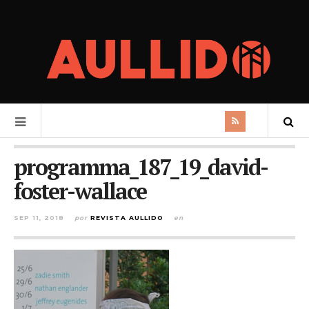
programma_187_19_david-
foster-wallace
SEP 11, 2018
por
REVISTA AULLIDO
en