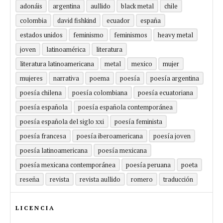
adonáis
argentina
aullido
black metal
chile
colombia
david fishkind
ecuador
españa
estados unidos
feminismo
feminismos
heavy metal
joven
latinoamérica
literatura
literatura latinoamericana
metal
mexico
mujer
mujeres
narrativa
poema
poesía
poesía argentina
poesía chilena
poesía colombiana
poesía ecuatoriana
poesía española
poesía española contemporánea
poesía española del siglo xxi
poesía feminista
poesía francesa
poesía iberoamericana
poesía joven
poesía latinoamericana
poesía mexicana
poesía mexicana contemporánea
poesía peruana
poeta
reseña
revista
revista aullido
romero
traducción
LICENCIA