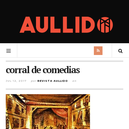
corral de comedias
JUL 12, 2017
por
REVISTA AULLIDO
en