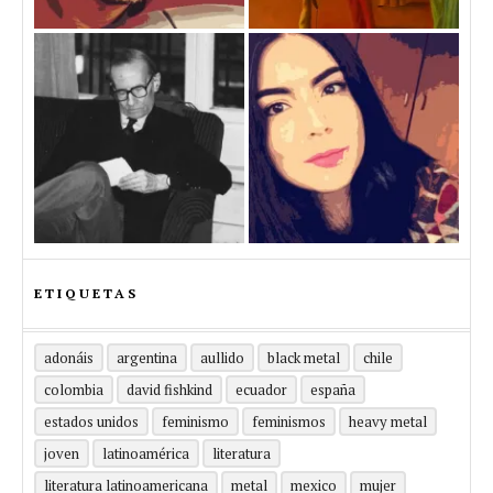
ETIQUETAS
adonáis
argentina
aullido
black metal
chile
colombia
david fishkind
ecuador
españa
estados unidos
feminismo
feminismos
heavy metal
joven
latinoamérica
literatura
literatura latinoamericana
metal
mexico
mujer