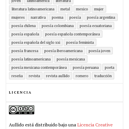
joven
latinoamérica
literatura
literatura latinoamericana
metal
mexico
mujer
mujeres
narrativa
poema
poesía
poesía argentina
poesía chilena
poesía colombiana
poesía ecuatoriana
poesía española
poesía española contemporánea
poesía española del siglo xxi
poesía feminista
poesía francesa
poesía iberoamericana
poesía joven
poesía latinoamericana
poesía mexicana
poesía mexicana contemporánea
poesía peruana
poeta
reseña
revista
revista aullido
romero
traducción
LICENCIA
Aullido
está distribuido bajo una
Licencia Creative