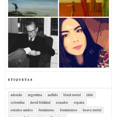
ETIQUETAS
adonáis
argentina
aullido
black metal
chile
colombia
david fishkind
ecuador
españa
estados unidos
feminismo
feminismos
heavy metal