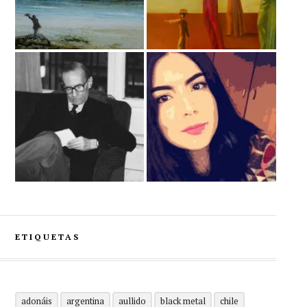
ETIQUETAS
adonáis
argentina
aullido
black metal
chile