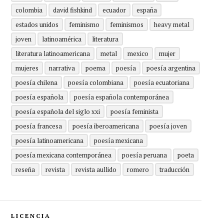
colombia
david fishkind
ecuador
españa
estados unidos
feminismo
feminismos
heavy metal
joven
latinoamérica
literatura
literatura latinoamericana
metal
mexico
mujer
mujeres
narrativa
poema
poesía
poesía argentina
poesía chilena
poesía colombiana
poesía ecuatoriana
poesía española
poesía española contemporánea
poesía española del siglo xxi
poesía feminista
poesía francesa
poesía iberoamericana
poesía joven
poesía latinoamericana
poesía mexicana
poesía mexicana contemporánea
poesía peruana
poeta
reseña
revista
revista aullido
romero
traducción
LICENCIA