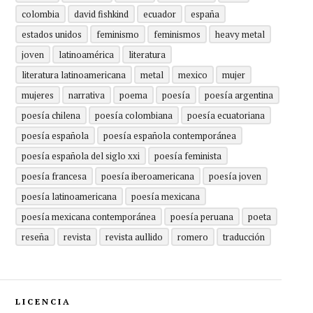
colombia
david fishkind
ecuador
españa
estados unidos
feminismo
feminismos
heavy metal
joven
latinoamérica
literatura
literatura latinoamericana
metal
mexico
mujer
mujeres
narrativa
poema
poesía
poesía argentina
poesía chilena
poesía colombiana
poesía ecuatoriana
poesía española
poesía española contemporánea
poesía española del siglo xxi
poesía feminista
poesía francesa
poesía iberoamericana
poesía joven
poesía latinoamericana
poesía mexicana
poesía mexicana contemporánea
poesía peruana
poeta
reseña
revista
revista aullido
romero
traducción
LICENCIA