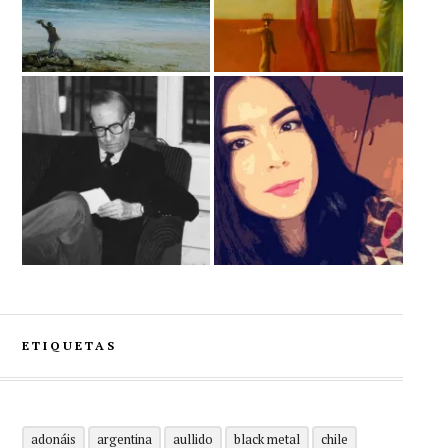
ETIQUETAS
adonáis
argentina
aullido
black metal
chile