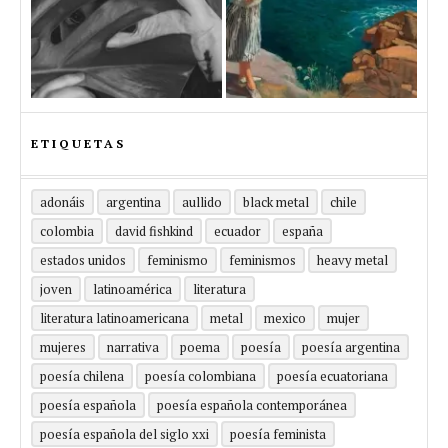
ETIQUETAS
adonáis
argentina
aullido
black metal
chile
colombia
david fishkind
ecuador
españa
estados unidos
feminismo
feminismos
heavy metal
joven
latinoamérica
literatura
literatura latinoamericana
metal
mexico
mujer
mujeres
narrativa
poema
poesía
poesía argentina
poesía chilena
poesía colombiana
poesía ecuatoriana
poesía española
poesía española contemporánea
poesía española del siglo xxi
poesía feminista