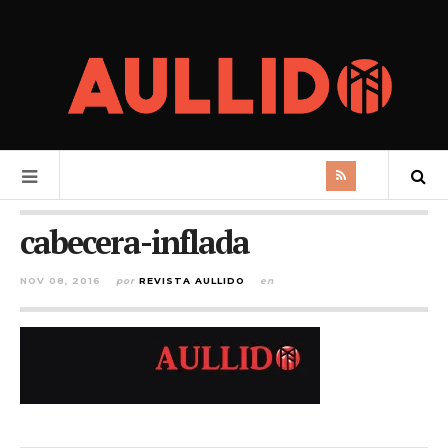
cabecera-inflada
NOV 08, 2016
por
REVISTA AULLIDO
en