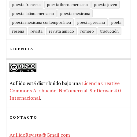
poesía francesa
poesía iberoamericana
poesía joven
poesía latinoamericana
poesía mexicana
poesía mexicana contemporánea
poesía peruana
poeta
reseña
revista
revista aullido
romero
traducción
LICENCIA
Aullido
está distribuido bajo una
Licencia Creative
Commons Atribución-NoComercial-SinDerivar 4.0
Internacional
.
CONTACTO
AullidoRevista@Gmail.com