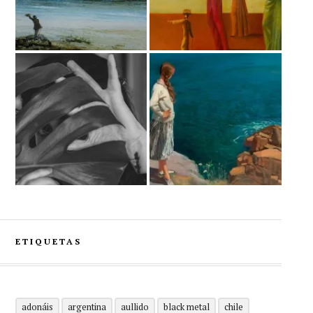
ETIQUETAS
adonáis
argentina
aullido
black metal
chile