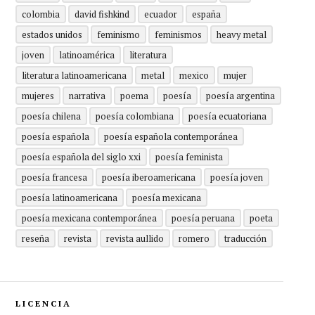
colombia
david fishkind
ecuador
españa
estados unidos
feminismo
feminismos
heavy metal
joven
latinoamérica
literatura
literatura latinoamericana
metal
mexico
mujer
mujeres
narrativa
poema
poesía
poesía argentina
poesía chilena
poesía colombiana
poesía ecuatoriana
poesía española
poesía española contemporánea
poesía española del siglo xxi
poesía feminista
poesía francesa
poesía iberoamericana
poesía joven
poesía latinoamericana
poesía mexicana
poesía mexicana contemporánea
poesía peruana
poeta
reseña
revista
revista aullido
romero
traducción
LICENCIA