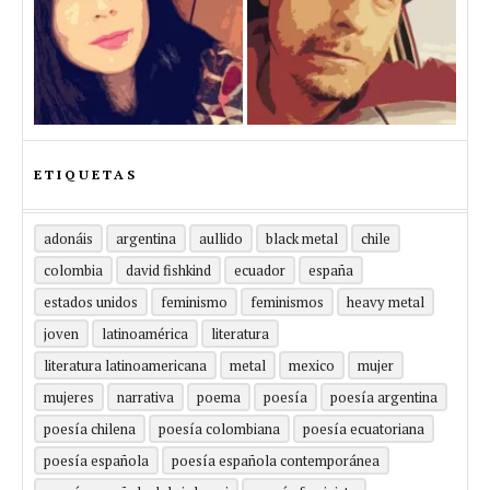
ETIQUETAS
adonáis
argentina
aullido
black metal
chile
colombia
david fishkind
ecuador
españa
estados unidos
feminismo
feminismos
heavy metal
joven
latinoamérica
literatura
literatura latinoamericana
metal
mexico
mujer
mujeres
narrativa
poema
poesía
poesía argentina
poesía chilena
poesía colombiana
poesía ecuatoriana
poesía española
poesía española contemporánea