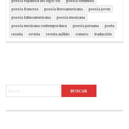
poesía española del siglo xxi
poesía feminista
poesía francesa
poesía iberoamericana
poesía joven
poesía latinoamericana
poesía mexicana
poesía mexicana contemporánea
poesía peruana
poeta
reseña
revista
revista aullido
romero
traducción
Buscar: