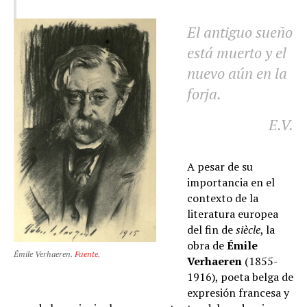
El antiguo sueño
está muerto y el
nuevo aún en la
forja.
E.V.
A pesar de su
importancia en el
contexto de la
literatura europea
del fin de
siècle
, la
obra de
Émile
Émile Verhaeren.
Fuente
.
Verhaeren
(1855-
1916), poeta belga de
expresión francesa y