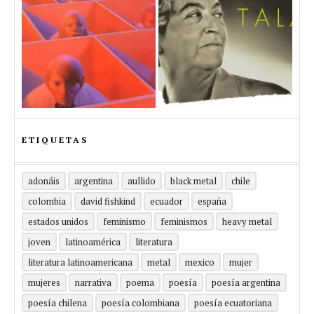
ETIQUETAS
adonáis
argentina
aullido
black metal
chile
colombia
david fishkind
ecuador
españa
estados unidos
feminismo
feminismos
heavy metal
joven
latinoamérica
literatura
literatura latinoamericana
metal
mexico
mujer
mujeres
narrativa
poema
poesía
poesía argentina
poesía chilena
poesía colombiana
poesía ecuatoriana