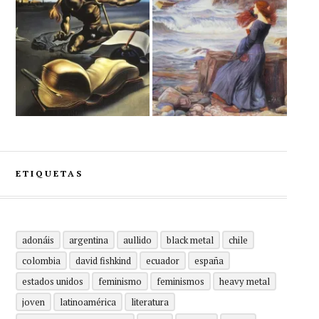
ETIQUETAS
adonáis
argentina
aullido
black metal
chile
colombia
david fishkind
ecuador
españa
estados unidos
feminismo
feminismos
heavy metal
joven
latinoamérica
literatura