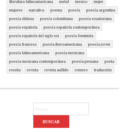
literatura latinoamericana
metal
mexico
mujer
mujeres
narrativa
poema
poesía
poesía argentina
poesía chilena
poesía colombiana
poesía ecuatoriana
poesía española
poesía española contemporánea
poesía española del siglo xxi
poesía feminista
poesía francesa
poesía iberoamericana
poesía joven
poesía latinoamericana
poesía mexicana
poesía mexicana contemporánea
poesía peruana
poeta
reseña
revista
revista aullido
romero
traducción
Buscar: