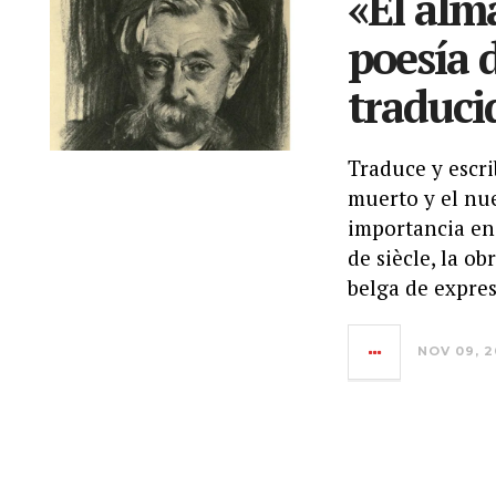
«El alma
poesía 
traduci
Traduce y escri
muerto y el nue
importancia en 
de siècle, la o
belga de expre
NOV 09, 