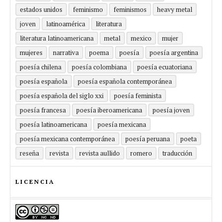
estados unidos
feminismo
feminismos
heavy metal
joven
latinoamérica
literatura
literatura latinoamericana
metal
mexico
mujer
mujeres
narrativa
poema
poesía
poesía argentina
poesía chilena
poesía colombiana
poesía ecuatoriana
poesía española
poesía española contemporánea
poesía española del siglo xxi
poesía feminista
poesía francesa
poesía iberoamericana
poesía joven
poesía latinoamericana
poesía mexicana
poesía mexicana contemporánea
poesía peruana
poeta
reseña
revista
revista aullido
romero
traducción
LICENCIA