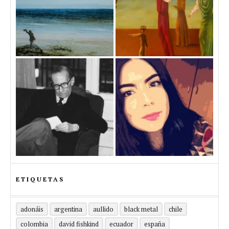
ETIQUETAS
adonáis
argentina
aullido
black metal
chile
colombia
david fishkind
ecuador
españa