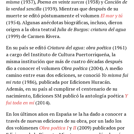
misma
(1937),
Poema en veinte surcos
(1938) y
Canción de
la verdad sencilla
(1939). Mientras que después de su
muerte se editó póstumamente el volumen
El mar y tú
(1954). Algunas anécdotas biográficas, incluso, dieron
origen a la obra teatral
Julia de Burgos: criatura del agua
(1999) de Carmen Rivera.
En su país se editó
Criatura del agua: obra poética
(1961)
a cargo del Instituto de Cultura Puertorriqueña, la
misma institución que más de cuatro décadas después
dio a conocer el volumen
Obra poética
(2004). A medio
camino entre esas dos ediciones, se conoció
Yo misma fui
mi ruta
(1986), publicada por Ediciones Huracán.
Además, en su país al cumplirse el centenario de su
nacimiento, Ediciones SM publicó la antología poética
Y
fui toda en mí
(2014).
En los últimos años en España se la ha dado a conocer a
través de nuevas ediciones de su obra, por un lado los
dos volúmenes
Obra poética I
y
II
(2009) publicados por