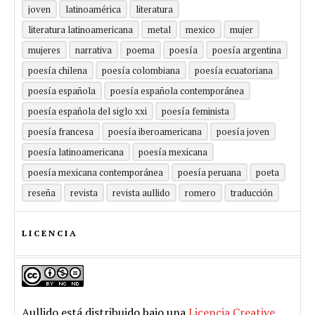
joven
latinoamérica
literatura
literatura latinoamericana
metal
mexico
mujer
mujeres
narrativa
poema
poesía
poesía argentina
poesía chilena
poesía colombiana
poesía ecuatoriana
poesía española
poesía española contemporánea
poesía española del siglo xxi
poesía feminista
poesía francesa
poesía iberoamericana
poesía joven
poesía latinoamericana
poesía mexicana
poesía mexicana contemporánea
poesía peruana
poeta
reseña
revista
revista aullido
romero
traducción
LICENCIA
Aullido
está distribuido bajo una
Licencia Creative