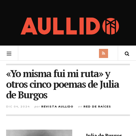
«Yo misma fui mi ruta» y
otros cinco poemas de Julia
de Burgos
DIC 04, 2024
por
REVISTA AULLIDO
en
RED DE RAÍCES
Julia de Burgos