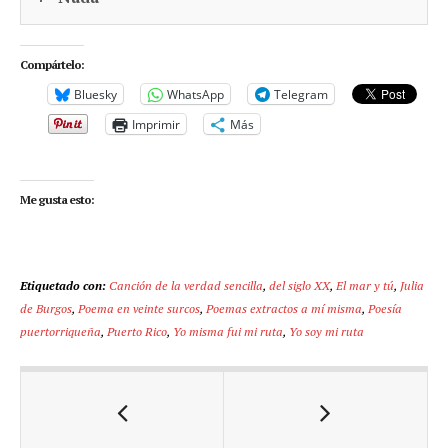
Compártelo:
Bluesky
WhatsApp
Telegram
Imprimir
Más
Me gusta esto:
Etiquetado con:
Canción de la verdad sencilla
,
del siglo XX
,
El mar y tú
,
Julia
de Burgos
,
Poema en veinte surcos
,
Poemas extractos a mí misma
,
Poesía
puertorriqueña
,
Puerto Rico
,
Yo misma fui mi ruta
,
Yo soy mi ruta