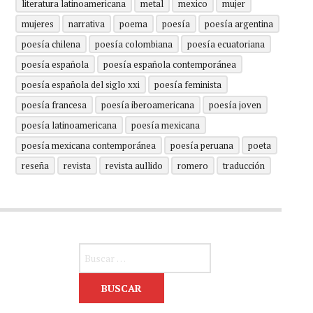
literatura latinoamericana
metal
mexico
mujer
mujeres
narrativa
poema
poesía
poesía argentina
poesía chilena
poesía colombiana
poesía ecuatoriana
poesía española
poesía española contemporánea
poesía española del siglo xxi
poesía feminista
poesía francesa
poesía iberoamericana
poesía joven
poesía latinoamericana
poesía mexicana
poesía mexicana contemporánea
poesía peruana
poeta
reseña
revista
revista aullido
romero
traducción
Buscar: