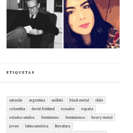
ETIQUETAS
adonáis
argentina
aullido
black metal
chile
colombia
david fishkind
ecuador
españa
estados unidos
feminismo
feminismos
heavy metal
joven
latinoamérica
literatura