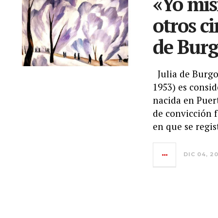
«Yo mis
otros c
de Burg
Julia de Burgo
1953) es consi
nacida en Puer
de convicción f
en que se regis
DIC 04, 2