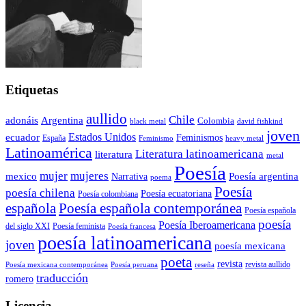
Etiquetas
aullido
Chile
adonáis
Argentina
Colombia
black metal
david fishkind
joven
Estados Unidos
ecuador
Feminismos
España
Feminismo
heavy metal
Latinoamérica
Literatura latinoamericana
literatura
metal
Poesía
mujer
mujeres
mexico
Poesía argentina
Narrativa
poema
Poesía
poesía chilena
Poesía ecuatoriana
Poesía colombiana
Poesía española contemporánea
española
Poesía española
poesía
Poesía Iberoamericana
del siglo XXI
Poesía feminista
Poesía francesa
poesía latinoamericana
joven
poesía mexicana
poeta
revista
Poesía mexicana contemporánea
reseña
revista aullido
Poesía peruana
traducción
romero
Licencia