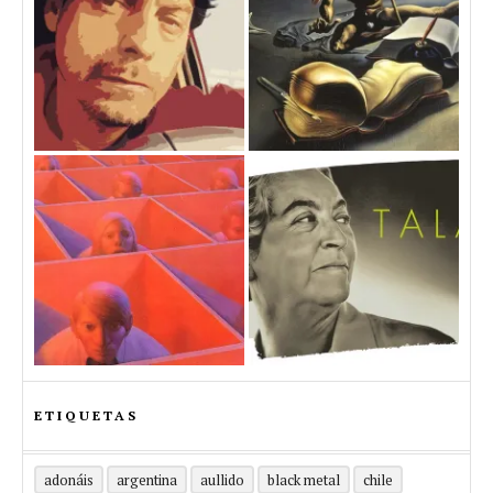
ETIQUETAS
adonáis
argentina
aullido
black metal
chile