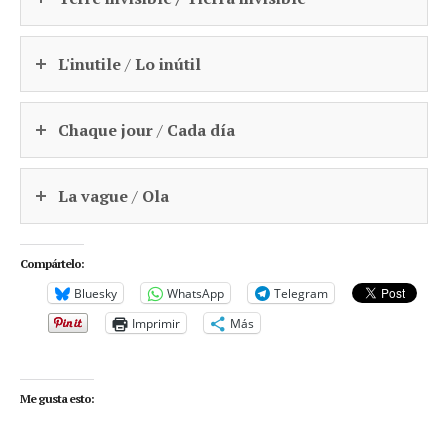
L'inutile
/
Lo inútil
Chaque jour
/
Cada día
La vague
/
Ola
Compártelo:
Bluesky
WhatsApp
Telegram
Imprimir
Más
Me gusta esto: