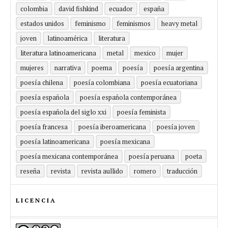
colombia
david fishkind
ecuador
españa
estados unidos
feminismo
feminismos
heavy metal
joven
latinoamérica
literatura
literatura latinoamericana
metal
mexico
mujer
mujeres
narrativa
poema
poesía
poesía argentina
poesía chilena
poesía colombiana
poesía ecuatoriana
poesía española
poesía española contemporánea
poesía española del siglo xxi
poesía feminista
poesía francesa
poesía iberoamericana
poesía joven
poesía latinoamericana
poesía mexicana
poesía mexicana contemporánea
poesía peruana
poeta
reseña
revista
revista aullido
romero
traducción
LICENCIA