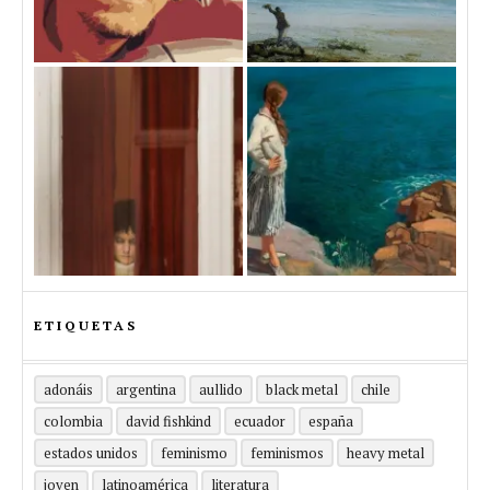
ETIQUETAS
adonáis
argentina
aullido
black metal
chile
colombia
david fishkind
ecuador
españa
estados unidos
feminismo
feminismos
heavy metal
joven
latinoamérica
literatura