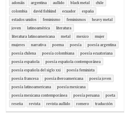
adonáis
argentina
aullido
black metal
chile
colombia
david fishkind
ecuador
españa
estados unidos
feminismo
feminismos
heavy metal
joven
latinoamérica
literatura
literatura latinoamericana
metal
mexico
mujer
mujeres
narrativa
poema
poesía
poesía argentina
poesía chilena
poesía colombiana
poesía ecuatoriana
poesía española
poesía española contemporánea
poesía española del siglo xxi
poesía feminista
poesía francesa
poesía iberoamericana
poesía joven
poesía latinoamericana
poesía mexicana
poesía mexicana contemporánea
poesía peruana
poeta
reseña
revista
revista aullido
romero
traducción