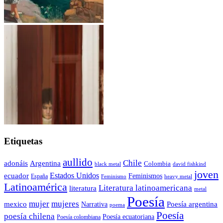
Etiquetas
aullido
Chile
adonáis
Argentina
Colombia
black metal
david fishkind
joven
Estados Unidos
ecuador
Feminismos
España
Feminismo
heavy metal
Latinoamérica
Literatura latinoamericana
literatura
metal
Poesía
mujer
mujeres
mexico
Poesía argentina
Narrativa
poema
Poesía
poesía chilena
Poesía ecuatoriana
Poesía colombiana