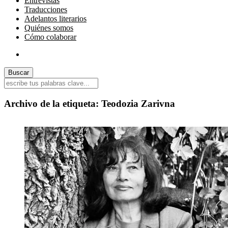
Entrevistas
Traducciones
Adelantos literarios
Quiénes somos
Cómo colaborar
Archivo de la etiqueta:
Teodozia Zarivna