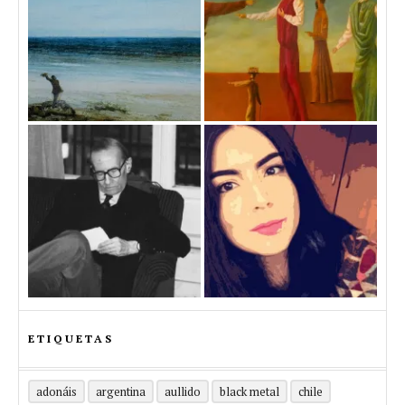
ETIQUETAS
adonáis
argentina
aullido
black metal
chile