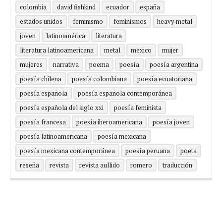
colombia
david fishkind
ecuador
españa
estados unidos
feminismo
feminismos
heavy metal
joven
latinoamérica
literatura
literatura latinoamericana
metal
mexico
mujer
mujeres
narrativa
poema
poesía
poesía argentina
poesía chilena
poesía colombiana
poesía ecuatoriana
poesía española
poesía española contemporánea
poesía española del siglo xxi
poesía feminista
poesía francesa
poesía iberoamericana
poesía joven
poesía latinoamericana
poesía mexicana
poesía mexicana contemporánea
poesía peruana
poeta
reseña
revista
revista aullido
romero
traducción